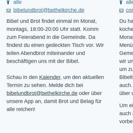
alle
all
bibelundbrot@bethelkirche.de
co
Bibel und Brot findet einmal im Monat,
Du ha
montags, 18:00-20:00 Uhr statt. Komm
koche
zum Feierabend in die Gemeinde. Da
Monat
findest du einen gedeckten Tisch vor. Wir
Menü.
teilen Abendbrot miteinander und
Gemei
beschäftigen uns mit der Bibel.
wir u
um z
Schau in den
Kalender
, um den aktuellen
Bibelt
Termin zu sehen. Melde dich bei
auch.
bibelundbrot@bethelkirche.de
oder über
über 
unsere App an, damit Brot und Belag für
Um ei
alle reichen!
auch
vorbe