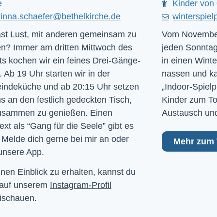
e
Kinder von 
rinna.schaefer@bethelkirche.de
winterspiel
st Lust, mit anderen gemeinsam zu
Vom November
n? Immer am dritten Mittwoch des
jeden Sonntag
s kochen wir ein feines Drei-Gänge-
in einen Winte
 Ab 19 Uhr starten wir in der
nassen und kal
ndeküche und ab 20:15 Uhr setzen
„Indoor-Spielp
ns an den festlich gedeckten Tisch,
Kinder zum To
usammen zu genießen. Einen
Austausch und
ext als “Gang für die Seele” gibt es
 Melde dich gerne bei mir an oder
Mehr zum 
unsere App.
nen Einblick zu erhalten, kannst du
 auf unserem
Instagram-Profil
ischauen.