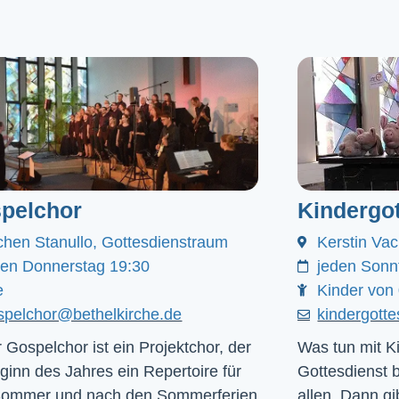
pelchor
Kindergot
chen Stanullo, Gottesdienstraum
Kerstin Va
den Donnerstag 19:30
jeden Sonn
e
Kinder von 
spelchor@bethelkirche.de
kindergott
 Gospelchor ist ein Projektchor, der
Was tun mit Ki
ginn des Jahres ein Repertoire für
Gottesdienst 
Sommer und nach den Sommerferien
allen. Dann gib