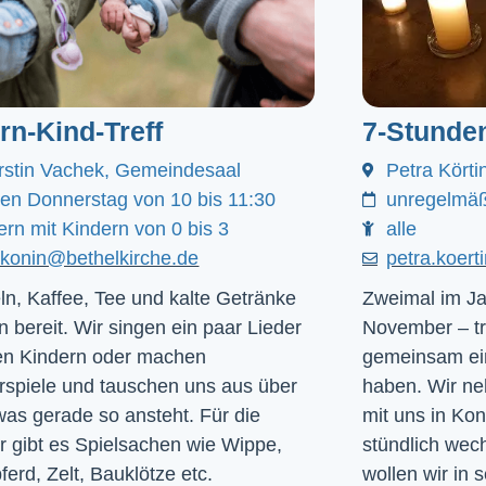
ern-Kind-Treff
7-Stunde
rstin Vachek, Gemeindesaal
Petra Körti
den Donnerstag von 10 bis 11:30
unregelmäß
ern mit Kindern von 0 bis 3
alle
akonin@bethelkirche.de
petra.koer
ln, Kaffee, Tee und kalte Getränke
Zweimal im Ja
n bereit. Wir singen ein paar Lieder
November – tr
en Kindern oder machen
gemeinsam ein
rspiele und tauschen uns aus über
haben. Wir ne
was gerade so ansteht. Für die
mit uns in Ko
r gibt es Spielsachen wie Wippe,
stündlich we
ferd, Zelt, Bauklötze etc.
wollen wir in