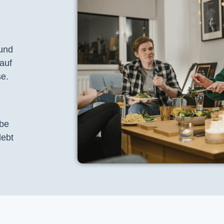
 und
auf
se.
e
ebe
lebt