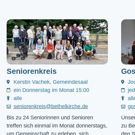
Seniorenkreis
Gos
Kerstin Vachek, Gemeindesaal
Jo
ein Donnerstag im Monat 15:00
je
alle
all
seniorenkreis@bethelkirche.de
go
Bis zu 24 Seniorinnen und Senioren
Unser
treffen sich einmal im Monat donnerstags,
zu Be
um Gemeinschaft zu erleben, sich
den 