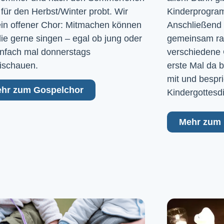
 für den Herbst/Winter probt. Wir
Kinderprogram
ein offener Chor: Mitmachen können
Anschließend 
 die gerne singen – egal ob jung oder
gemeinsam raus
Einfach mal donnerstags
verschiedene 
ischauen.
erste Mal da b
mit und bespri
hr zum Gospelchor
Kindergottesd
Mehr zum 