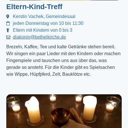
Eltern-Kind-Treff
Kerstin Vachek, Gemeindesaal
jeden Donnerstag von 10 bis 11:30
Eltern mit Kindern von 0 bis 3
diakonin@bethelkirche.de
Brezeln, Kaffee, Tee und kalte Getränke stehen bereit.
Wir singen ein paar Lieder mit den Kindern oder machen
Fingerspiele und tauschen uns aus über das, was
gerade so ansteht. Für die Kinder gibt es Spielsachen
wie Wippe, Hüpfpferd, Zelt, Bauklötze etc.