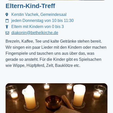
Eltern-Kind-Treff
Kerstin Vachek, Gemeindesaal
jeden Donnerstag von 10 bis 11:30
Eltern mit Kindern von 0 bis 3
diakonin@bethelkirche.de
Brezeln, Kaffee, Tee und kalte Getränke stehen bereit.
Wir singen ein paar Lieder mit den Kindern oder machen
Fingerspiele und tauschen uns aus über das, was
gerade so ansteht. Für die Kinder gibt es Spielsachen
wie Wippe, Hüpfpferd, Zelt, Bauklötze etc.