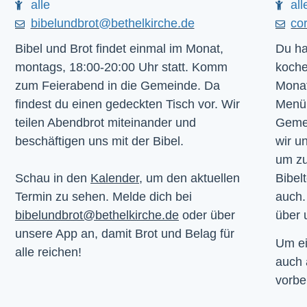
alle
all
bibelundbrot@bethelkirche.de
co
Bibel und Brot findet einmal im Monat,
Du ha
montags, 18:00-20:00 Uhr statt. Komm
koche
zum Feierabend in die Gemeinde. Da
Monat
findest du einen gedeckten Tisch vor. Wir
Menü.
teilen Abendbrot miteinander und
Gemei
beschäftigen uns mit der Bibel.
wir u
um z
Schau in den
Kalender
, um den aktuellen
Bibelt
Termin zu sehen. Melde dich bei
auch.
bibelundbrot@bethelkirche.de
oder über
über 
unsere App an, damit Brot und Belag für
Um ei
alle reichen!
auch
vorbe