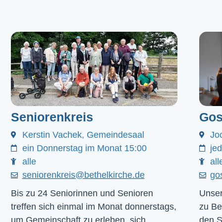
Seniorenkreis
Gos
Kerstin Vachek, Gemeindesaal
Jo
ein Donnerstag im Monat 15:00
je
alle
all
seniorenkreis@bethelkirche.de
go
Bis zu 24 Seniorinnen und Senioren
Unser
treffen sich einmal im Monat donnerstags,
zu Be
um Gemeinschaft zu erleben, sich
den 