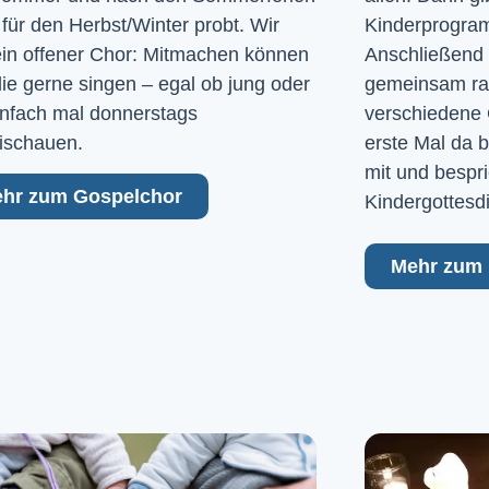
 für den Herbst/Winter probt. Wir
Kinderprogram
ein offener Chor: Mitmachen können
Anschließend 
 die gerne singen – egal ob jung oder
gemeinsam raus
Einfach mal donnerstags
verschiedene 
ischauen.
erste Mal da b
mit und bespri
hr zum Gospelchor
Kindergottesd
Mehr zum 