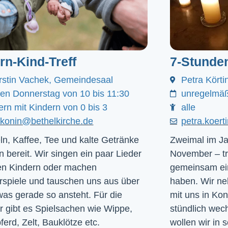
ern-Kind-Treff
7-Stunde
rstin Vachek, Gemeindesaal
Petra Körti
den Donnerstag von 10 bis 11:30
unregelmäß
ern mit Kindern von 0 bis 3
alle
akonin@bethelkirche.de
petra.koer
ln, Kaffee, Tee und kalte Getränke
Zweimal im Ja
n bereit. Wir singen ein paar Lieder
November – tr
en Kindern oder machen
gemeinsam ein
rspiele und tauschen uns aus über
haben. Wir ne
was gerade so ansteht. Für die
mit uns in Ko
r gibt es Spielsachen wie Wippe,
stündlich we
ferd, Zelt, Bauklötze etc.
wollen wir in