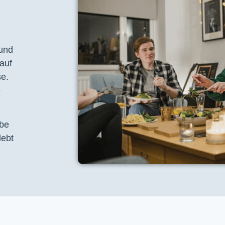
 und
auf
se.
e
ebe
lebt