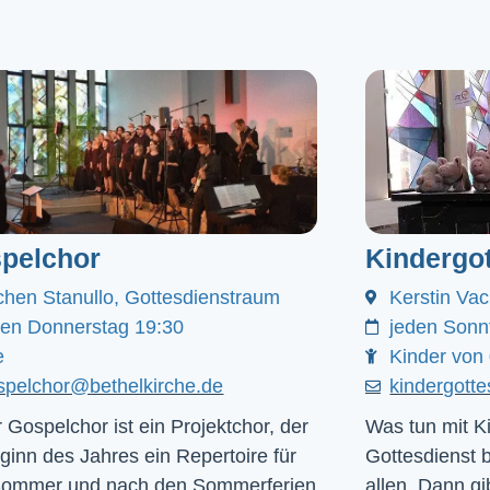
pelchor
Kindergot
chen Stanullo, Gottesdienstraum
Kerstin Va
den Donnerstag 19:30
jeden Sonn
e
Kinder von 
spelchor@bethelkirche.de
kindergott
 Gospelchor ist ein Projektchor, der
Was tun mit Ki
ginn des Jahres ein Repertoire für
Gottesdienst 
Sommer und nach den Sommerferien
allen. Dann gib