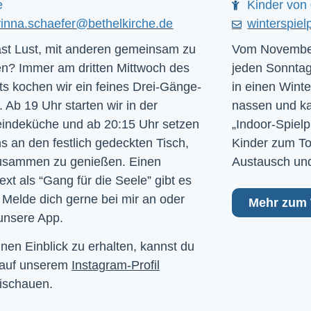
e
Kinder von 
rinna.schaefer@bethelkirche.de
winterspiel
st Lust, mit anderen gemeinsam zu
Vom November
n? Immer am dritten Mittwoch des
jeden Sonntag
s kochen wir ein feines Drei-Gänge-
in einen Winte
 Ab 19 Uhr starten wir in der
nassen und kal
ndeküche und ab 20:15 Uhr setzen
„Indoor-Spielp
ns an den festlich gedeckten Tisch,
Kinder zum To
usammen zu genießen. Einen
Austausch und
ext als “Gang für die Seele” gibt es
 Melde dich gerne bei mir an oder
Mehr zum 
unsere App.
nen Einblick zu erhalten, kannst du
 auf unserem
Instagram-Profil
ischauen.