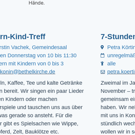
ern-Kind-Treff
7-Stunde
rstin Vachek, Gemeindesaal
Petra Körti
den Donnerstag von 10 bis 11:30
unregelmäß
ern mit Kindern von 0 bis 3
alle
akonin@bethelkirche.de
petra.koer
ln, Kaffee, Tee und kalte Getränke
Zweimal im Ja
n bereit. Wir singen ein paar Lieder
November – tr
en Kindern oder machen
gemeinsam ein
rspiele und tauschen uns aus über
haben. Wir ne
was gerade so ansteht. Für die
mit uns in Ko
r gibt es Spielsachen wie Wippe,
stündlich we
ferd, Zelt, Bauklötze etc.
wollen wir in