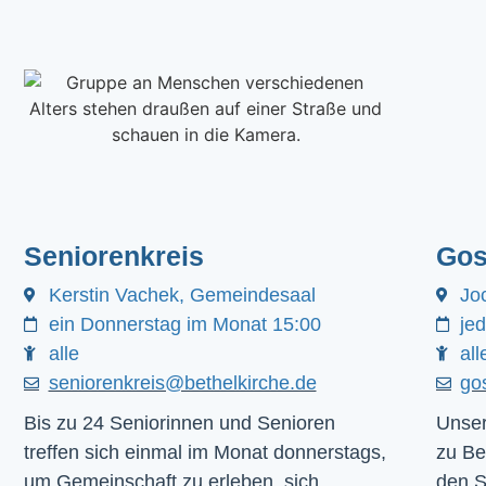
Seniorenkreis
Gos
Kerstin Vachek, Gemeindesaal
Jo
ein Donnerstag im Monat 15:00
je
alle
all
seniorenkreis@bethelkirche.de
go
Bis zu 24 Seniorinnen und Senioren
Unser
treffen sich einmal im Monat donnerstags,
zu Be
um Gemeinschaft zu erleben, sich
den 