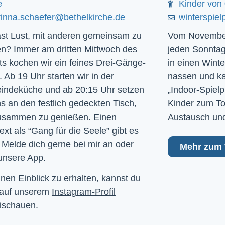
e
Kinder von 
rinna.schaefer@bethelkirche.de
winterspiel
st Lust, mit anderen gemeinsam zu
Vom November
n? Immer am dritten Mittwoch des
jeden Sonntag
s kochen wir ein feines Drei-Gänge-
in einen Winte
 Ab 19 Uhr starten wir in der
nassen und kal
ndeküche und ab 20:15 Uhr setzen
„Indoor-Spielp
ns an den festlich gedeckten Tisch,
Kinder zum To
usammen zu genießen. Einen
Austausch und
ext als “Gang für die Seele” gibt es
 Melde dich gerne bei mir an oder
Mehr zum 
unsere App.
nen Einblick zu erhalten, kannst du
 auf unserem
Instagram-Profil
ischauen.