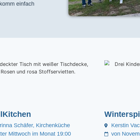
, komm einfach
lKitchen
Winterspi
rinna Schäfer, Kirchenküche
Kerstin Va
itter Mittwoch im Monat 19:00
von Novemb