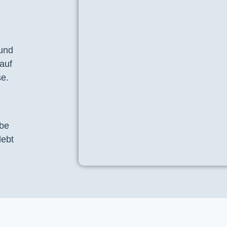
 und
auf
se.
e
ebe
lebt