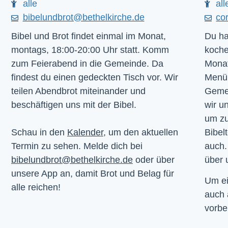
alle
all
bibelundbrot@bethelkirche.de
co
Bibel und Brot findet einmal im Monat,
Du ha
montags, 18:00-20:00 Uhr statt. Komm
koche
zum Feierabend in die Gemeinde. Da
Monat
findest du einen gedeckten Tisch vor. Wir
Menü.
teilen Abendbrot miteinander und
Gemei
beschäftigen uns mit der Bibel.
wir u
um z
Schau in den
Kalender
, um den aktuellen
Bibelt
Termin zu sehen. Melde dich bei
auch.
bibelundbrot@bethelkirche.de
oder über
über 
unsere App an, damit Brot und Belag für
Um ei
alle reichen!
auch
vorbe