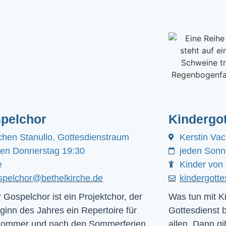
pelchor
Kindergot
chen Stanullo, Gottesdienstraum
Kerstin Va
den Donnerstag 19:30
jeden Sonn
e
Kinder von 
spelchor@bethelkirche.de
kindergott
 Gospelchor ist ein Projektchor, der
Was tun mit Ki
ginn des Jahres ein Repertoire für
Gottesdienst 
Sommer und nach den Sommerferien
allen. Dann gib