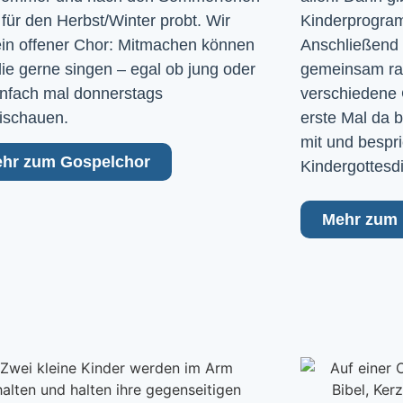
 für den Herbst/Winter probt. Wir
Kinderprogram
ein offener Chor: Mitmachen können
Anschließend 
 die gerne singen – egal ob jung oder
gemeinsam raus
Einfach mal donnerstags
verschiedene 
ischauen.
erste Mal da b
mit und bespri
hr zum Gospelchor
Kindergottesd
Mehr zum 