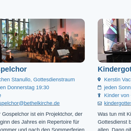
pelchor
Kindergot
chen Stanullo, Gottesdienstraum
Kerstin Va
den Donnerstag 19:30
jeden Sonn
e
Kinder von 
spelchor@bethelkirche.de
kindergott
 Gospelchor ist ein Projektchor, der
Was tun mit Ki
ginn des Jahres ein Repertoire für
Gottesdienst 
Sommer und nach den Sommerferien
allen. Dann gib