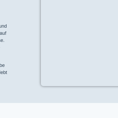
 und
auf
se.
e
ebe
lebt