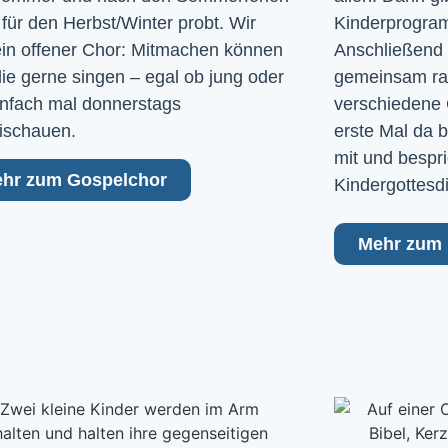
 für den Herbst/Winter probt. Wir
Kinderprogram
ein offener Chor: Mitmachen können
Anschließend 
 die gerne singen – egal ob jung oder
gemeinsam raus
Einfach mal donnerstags
verschiedene 
ischauen.
erste Mal da b
mit und bespri
hr zum Gospelchor
Kindergottesd
Mehr zum 