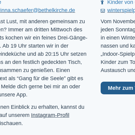
e
Kinder von 
rinna.schaefer@bethelkirche.de
winterspiel
st Lust, mit anderen gemeinsam zu
Vom November
n? Immer am dritten Mittwoch des
jeden Sonntag
s kochen wir ein feines Drei-Gänge-
in einen Winte
 Ab 19 Uhr starten wir in der
nassen und kal
ndeküche und ab 20:15 Uhr setzen
„Indoor-Spielp
ns an den festlich gedeckten Tisch,
Kinder zum To
usammen zu genießen. Einen
Austausch und
ext als “Gang für die Seele” gibt es
 Melde dich gerne bei mir an oder
Mehr zum 
unsere App.
nen Einblick zu erhalten, kannst du
 auf unserem
Instagram-Profil
ischauen.