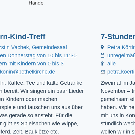
ern-Kind-Treff
7-Stunde
rstin Vachek, Gemeindesaal
Petra Körti
den Donnerstag von 10 bis 11:30
unregelmäß
ern mit Kindern von 0 bis 3
alle
akonin@bethelkirche.de
petra.koer
ln, Kaffee, Tee und kalte Getränke
Zweimal im Ja
n bereit. Wir singen ein paar Lieder
November – tr
en Kindern oder machen
gemeinsam ein
rspiele und tauschen uns aus über
haben. Wir ne
was gerade so ansteht. Für die
mit uns in Ko
r gibt es Spielsachen wie Wippe,
stündlich we
ferd, Zelt, Bauklötze etc.
wollen wir in