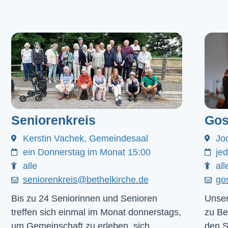
Seniorenkreis
Gos
Kerstin Vachek, Gemeindesaal
Jo
ein Donnerstag im Monat 15:00
je
alle
all
seniorenkreis@bethelkirche.de
go
Bis zu 24 Seniorinnen und Senioren
Unser
treffen sich einmal im Monat donnerstags,
zu Be
um Gemeinschaft zu erleben, sich
den 