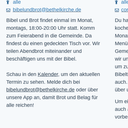
alle
all
bibelundbrot@bethelkirche.de
co
Bibel und Brot findet einmal im Monat,
Du ha
montags, 18:00-20:00 Uhr statt. Komm
koche
zum Feierabend in die Gemeinde. Da
Monat
findest du einen gedeckten Tisch vor. Wir
Menü.
teilen Abendbrot miteinander und
Gemei
beschäftigen uns mit der Bibel.
wir u
um z
Schau in den
Kalender
, um den aktuellen
Bibelt
Termin zu sehen. Melde dich bei
auch.
bibelundbrot@bethelkirche.de
oder über
über 
unsere App an, damit Brot und Belag für
Um ei
alle reichen!
auch
vorbe