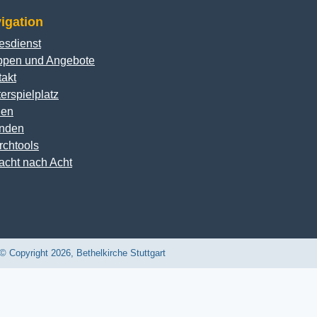
igation
esdienst
ppen und Angebote
akt
erspielplatz
len
nden
rchtools
acht nach Acht
© Copyright 2026, Bethelkirche Stuttgart