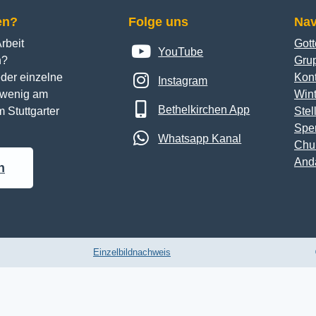
en?
Folge uns
Nav
beit 
Gott
YouTube
n? 
Gru
der einzelne 
Kont
Instagram
n wenig am 
Wint
Bethelkirchen App
 Stuttgarter 
Stel
Spe
Whatsapp Kanal
Chu
And
n
Einzelbildnachweis