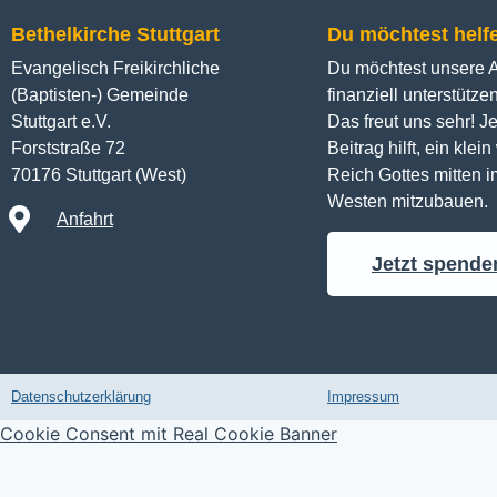
Bethelkirche Stuttgart
Du möchtest helf
Evangelisch Freikirchliche
Du möchtest unsere Ar
(Baptisten-) Gemeinde
finanziell unterstütze
Stuttgart e.V.
Das freut uns sehr! Je
Forststraße 72
Beitrag hilft, ein klei
70176 Stuttgart (West)
Reich Gottes mitten im
Westen mitzubauen.
Anfahrt
Jetzt spende
Datenschutzerklärung
Impressum
Cookie Consent mit Real Cookie Banner