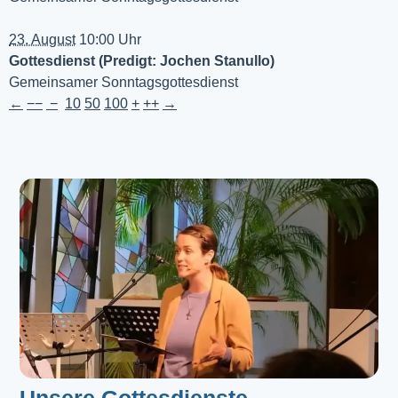
23. August
10:00 Uhr
Gottesdienst (Predigt: Jochen Stanullo)
Gemeinsamer Sonntagsgottesdienst
←
−−
−
10
50
100
+
++
→