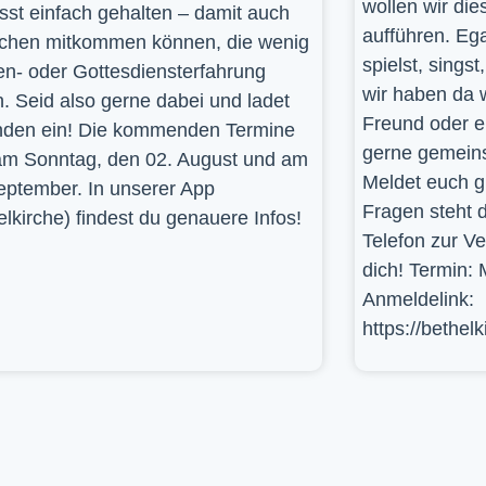
wollen wir die
st einfach gehalten – damit auch
aufführen. Ega
hen mitkommen können, die wenig
spielst, sings
en- oder Gottesdiensterfahrung
wir haben da 
. Seid also gerne dabei und ladet
Freund oder e
den ein! Die kommenden Termine
gerne gemein
am Sonntag, den 02. August und am
Meldet euch g
eptember. In unserer App
Fragen steht d
elkirche) findest du genauere Infos!
Telefon zur V
dich! Termin: 
Anmeldelink:
https://bethel