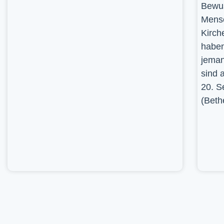
Bewus
Mensc
Kirch
haben
jeman
sind 
20. S
(Beth