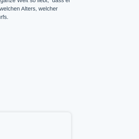
 ganze Welt so liebt, dass er
 welchen Alters, welcher
rfs.