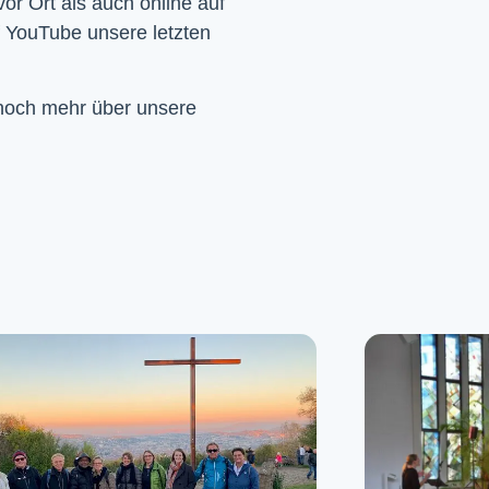
Wir feiern Gottesdienst – Sonntags um 10 Uhr sowohl vor Ort als auch online auf 
f YouTube unsere letzten 
 noch mehr über unsere