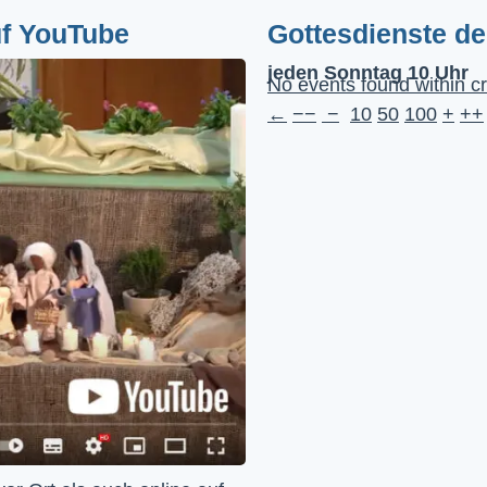
uf YouTube
Gottesdienste d
jeden Sonntag 10 Uhr
No events found within cr
←
−−
−
10
50
100
+
++