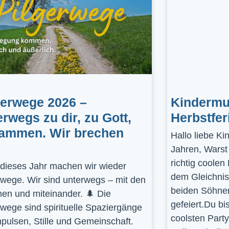
gerwege 2026 –
Kindermus
erwegs zu dir, zu Gott,
Herbstfer
ammen. Wir brechen
Hallo liebe K
Jahren, Warst
richtig coolen
dieses Jahr machen wir wieder
dem Gleichnis
rwege. Wir sind unterwegs – mit den
beiden Söhnen
en und miteinander. 🌲 Die
gefeiert.Du bi
rwege sind spirituelle Spaziergänge
coolsten Part
mpulsen, Stille und Gemeinschaft.