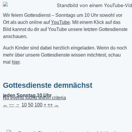
Wir feiern Gottesdienst – Sonntags um 10 Uhr sowohl vor 
Ort als auch online auf 
YouTube
. Mit einem Klick auf das 
Bild kannst du dir auf YouTube unsere letzten Gottesdienste 
anschauen. 
Auch Kinder sind dabei herzlich eingeladen. Wenn du noch
mehr über unsere Gottesdienste wissen möchtest, schau
mal
hier
.
Gottesdienste demnächst
jeden Sonntag 10 Uhr
No events found within criteria
←
−−
−
10
50
100
+
++
→