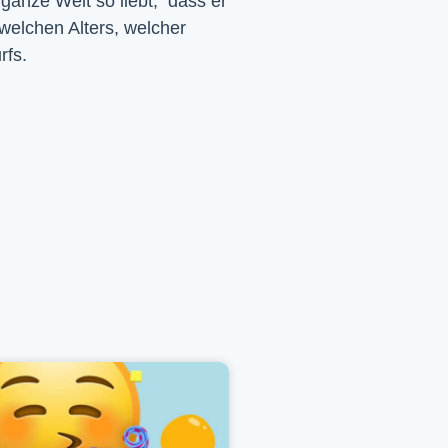
 ganze Welt so liebt, dass er
 welchen Alters, welcher
rfs.