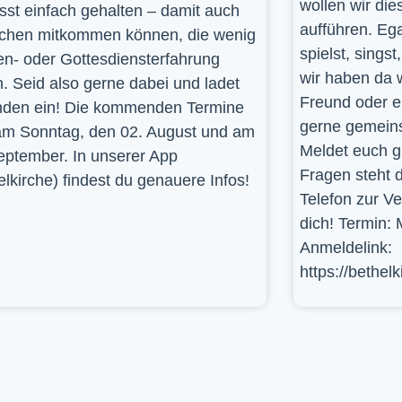
wollen wir die
st einfach gehalten – damit auch
aufführen. Ega
hen mitkommen können, die wenig
spielst, sings
en- oder Gottesdiensterfahrung
wir haben da 
. Seid also gerne dabei und ladet
Freund oder e
den ein! Die kommenden Termine
gerne gemein
am Sonntag, den 02. August und am
Meldet euch g
eptember. In unserer App
Fragen steht d
elkirche) findest du genauere Infos!
Telefon zur V
dich! Termin: 
Anmeldelink:
https://bethel