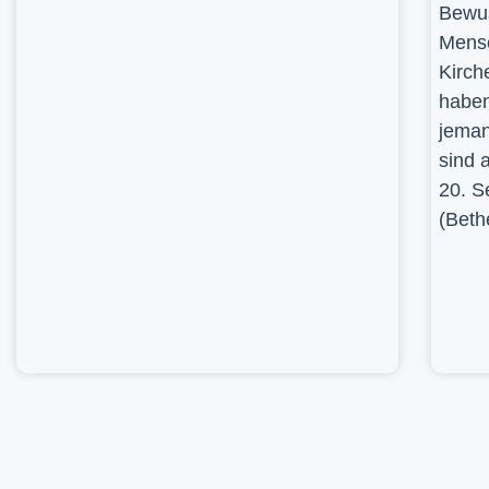
Bewus
Mensc
Kirch
haben
jeman
sind 
20. S
(Beth