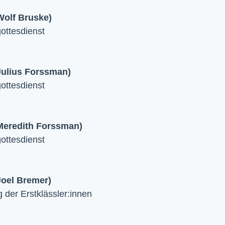
Wolf Bruske)
ttesdienst
 Julius Forssman)
ttesdienst
 Meredith Forssman)
ttesdienst
Joel Bremer)
 der Erstklässler:innen