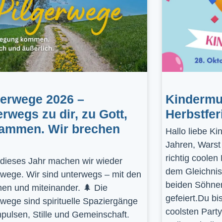
gerwege 2026 –
Kindermus
erwegs zu dir, zu Gott,
Herbstfer
ammen. Wir brechen
Hallo liebe K
Jahren, Warst
richtig coolen
dieses Jahr machen wir wieder
dem Gleichnis
rwege. Wir sind unterwegs – mit den
beiden Söhnen
en und miteinander. 🌲 Die
gefeiert.Du bi
rwege sind spirituelle Spaziergänge
coolsten Part
mpulsen, Stille und Gemeinschaft.