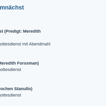
emnächst
 (Predigt: Meredith
ttesdienst mit Abendmahl
 Meredith Forssman)
ttesdienst
Jochen Stanullo)
ttesdienst