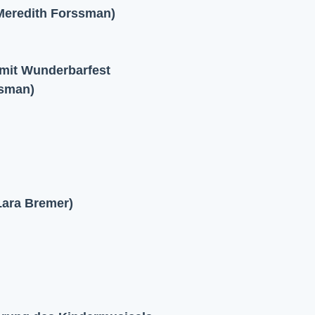
 Meredith Forssman)
 mit Wunderbarfest
ssman)
Lara Bremer)