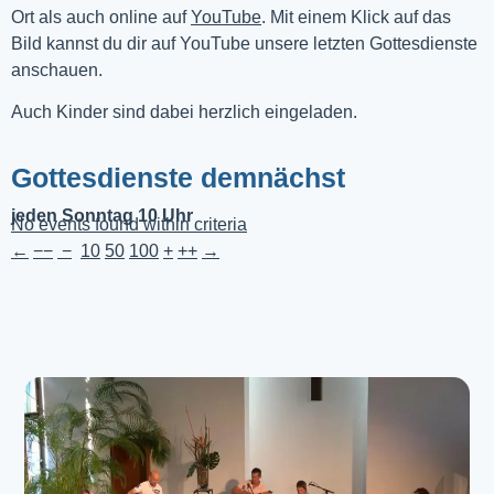
Ort als auch online auf 
YouTube
. Mit einem Klick auf das 
Bild kannst du dir auf YouTube unsere letzten Gottesdienste 
anschauen. 
Auch Kinder sind dabei herzlich eingeladen.
Gottesdienste demnächst
jeden Sonntag 10 Uhr
No events found within criteria
←
−−
−
10
50
100
+
++
→