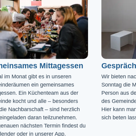
einsames Mittagessen
Gespräch
l im Monat gibt es in unseren 
Wir bieten na
inderäumen ein gemeinsames 
Sonntag die Mö
gessen. Ein Küchenteam aus der 
Person aus de
nde kocht und alle – besonders 
des Gemeinde
die Nachbarschaft – sind herzlich 
Hier kann man 
eingeladen daran teilzunehmen. 
sich beten las
enauen nächsten Termin findest du 
lender
 oder in unserer 
App
.