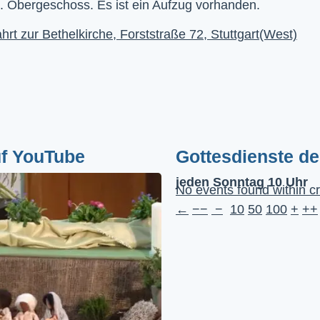
. Obergeschoss. Es ist ein Aufzug vorhanden.
hrt zur Bethelkirche, Forststraße 72, Stuttgart(West)
uf YouTube
Gottesdienste d
jeden Sonntag 10 Uhr
No events found within cr
←
−−
−
10
50
100
+
++