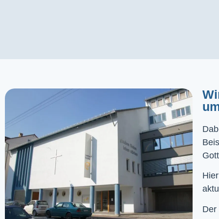
Wi
um
Dabe
Bei
Gott
Hier
aktu
Der 