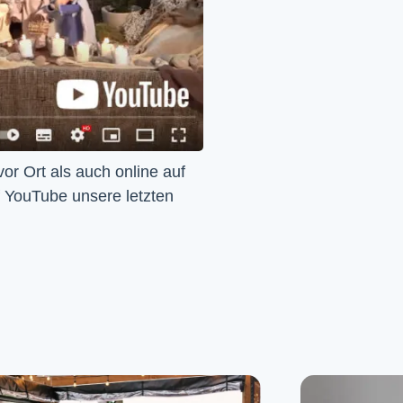
Wir feiern Gottesdienst – Sonntags um 10 Uhr sowohl vor Ort als auch online auf 
f YouTube unsere letzten 