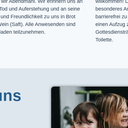
n wir Abendmahl. Wir erinnern uns an
willkommen! D
Tod und Auferstehung und an seine
besonderes A
und Freundlichkeit zu uns in Brot
barrierefrei zu
ein (Saft). Alle Anwesenden sind
einen Aufzug 
laden teilzunehmen.
Gottesdiensträ
Toilette. 
uns