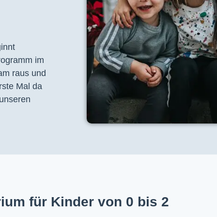
nnt 
programm im 
am raus und 
ste Mal da 
unseren 
ium für Kinder von 0 bis 2