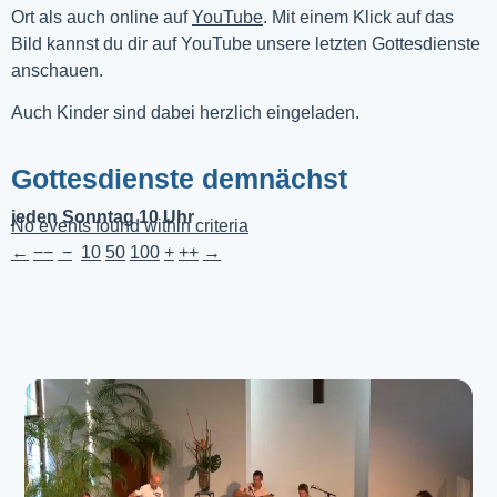
Ort als auch online auf 
YouTube
. Mit einem Klick auf das 
Bild kannst du dir auf YouTube unsere letzten Gottesdienste 
anschauen. 
Auch Kinder sind dabei herzlich eingeladen.
Gottesdienste demnächst
jeden Sonntag 10 Uhr
No events found within criteria
←
−−
−
10
50
100
+
++
→