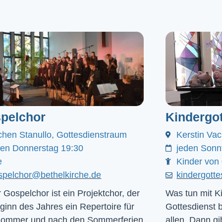
pelchor
Kindergot
chen Stanullo, Gottesdienstraum
Kerstin Va
den Donnerstag 19:30
jeden Sonn
e
Kinder von 
spelchor@bethelkirche.de
kindergott
 Gospelchor ist ein Projektchor, der
Was tun mit Ki
ginn des Jahres ein Repertoire für
Gottesdienst 
Sommer und nach den Sommerferien
allen. Dann gib