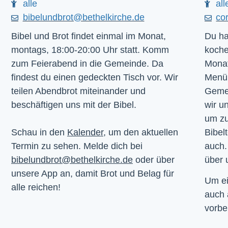
alle
all
bibelundbrot@bethelkirche.de
co
Bibel und Brot findet einmal im Monat,
Du ha
montags, 18:00-20:00 Uhr statt. Komm
koche
zum Feierabend in die Gemeinde. Da
Monat
findest du einen gedeckten Tisch vor. Wir
Menü.
teilen Abendbrot miteinander und
Gemei
beschäftigen uns mit der Bibel.
wir u
um z
Schau in den
Kalender
, um den aktuellen
Bibelt
Termin zu sehen. Melde dich bei
auch.
bibelundbrot@bethelkirche.de
oder über
über 
unsere App an, damit Brot und Belag für
Um ei
alle reichen!
auch
vorbe