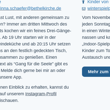
e
Kinder von 
rinna.schaefer@bethelkirche.de
winterspiel
st Lust, mit anderen gemeinsam zu
Vom November
n? Immer am dritten Mittwoch des
jeden Sonntag
s kochen wir ein feines Drei-Gänge-
in einen Winte
 Ab 19 Uhr starten wir in der
nassen und kal
ndeküche und ab 20:15 Uhr setzen
„Indoor-Spielp
ns an den festlich gedeckten Tisch,
Kinder zum To
usammen zu genießen. Einen
Austausch und
ext als “Gang für die Seele” gibt es
 Melde dich gerne bei mir an oder
Mehr zum 
unsere App.
nen Einblick zu erhalten, kannst du
 auf unserem
Instagram-Profil
ischauen.