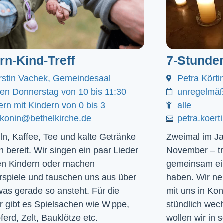
ern-Kind-Treff
7-Stunde
rstin Vachek, Gemeindesaal
Petra Körti
den Donnerstag von 10 bis 11:30
unregelmäß
ern mit Kindern von 0 bis 3
alle
akonin@bethelkirche.de
petra.koer
ln, Kaffee, Tee und kalte Getränke
Zweimal im Ja
n bereit. Wir singen ein paar Lieder
November – tr
en Kindern oder machen
gemeinsam ein
rspiele und tauschen uns aus über
haben. Wir ne
was gerade so ansteht. Für die
mit uns in Ko
r gibt es Spielsachen wie Wippe,
stündlich we
ferd, Zelt, Bauklötze etc.
wollen wir in