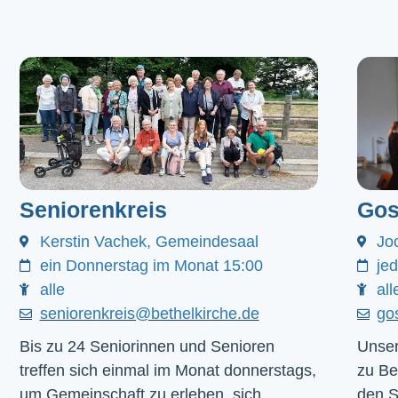
Seniorenkreis
Gos
Kerstin Vachek, Gemeindesaal
Jo
ein Donnerstag im Monat 15:00
je
alle
all
seniorenkreis@bethelkirche.de
go
Bis zu 24 Seniorinnen und Senioren
Unser
treffen sich einmal im Monat donnerstags,
zu Be
um Gemeinschaft zu erleben, sich
den 