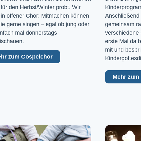
 für den Herbst/Winter probt. Wir
Kinderprogram
ein offener Chor: Mitmachen können
Anschließend 
 die gerne singen – egal ob jung oder
gemeinsam raus
Einfach mal donnerstags
verschiedene 
ischauen.
erste Mal da b
mit und bespri
hr zum Gospelchor
Kindergottesd
Mehr zum 