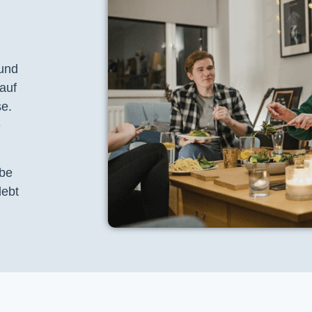
 und
auf
se.
e
ebe
lebt